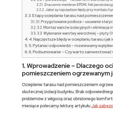
Znaczenie membran EPDM, folii paroizolacyj
Jakie są najczęstsze błędy przy montażu hyd
3. Etapy ocieplania tarasu nad pomieszczen
3.1. Przygotowanie podłoża – usuwanie stary
3.2. Montaż warstw izolacyjnych i eliminacj
3.3. Wykonanie warstwy wierzchniej – płyty 
4. Najczęstsze błędy w ocieplaniu tarasu i jak 
5. Pytania i odpowiedzi – rozwiewamy wątpliw
6. Podsumowanie – Czy warto zainwestować w
1. Wprowadzenie – Dlaczego oci
pomieszczeniem ogrzewanym j
Ocieplenie tarasu nad pomieszczeniem ogrze
skutecznej izolacji budynku. Brak odpowiednie
problemów z wilgocią oraz obniżonego komfor
miesiące polecamy lekturę artykułu
Jak zabez