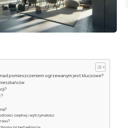
su nad pomieszczeniem ogrzewanym jest kluczowe?
t mieszkańców
cji?
ć?
lna?
ności cieplnej i wytrzymałości
arasu?
chrony przed wilgocią