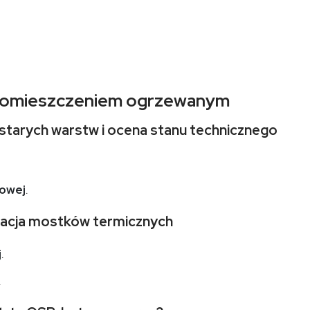
d pomieszczeniem ogrzewanym
 starych warstw i ocena stanu technicznego
owej
.
minacja mostków termicznych
j
.
.