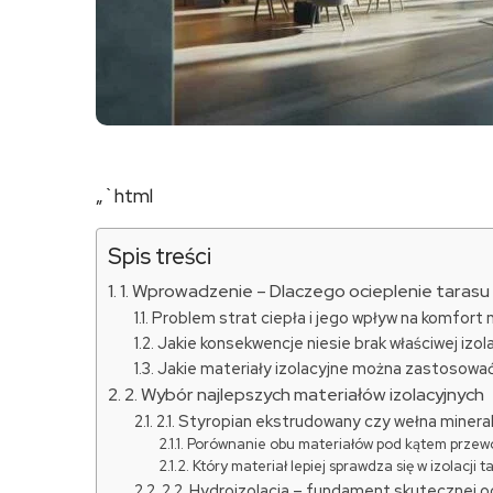
„`html
Spis treści
1. Wprowadzenie – Dlaczego ocieplenie tara
Problem strat ciepła i jego wpływ na komfor
Jakie konsekwencje niesie brak właściwej izola
Jakie materiały izolacyjne można zastosowa
2. Wybór najlepszych materiałów izolacyjnych
2.1. Styropian ekstrudowany czy wełna minera
Porównanie obu materiałów pod kątem przewod
Który materiał lepiej sprawdza się w izolacji t
2.2. Hydroizolacja – fundament skutecznej o