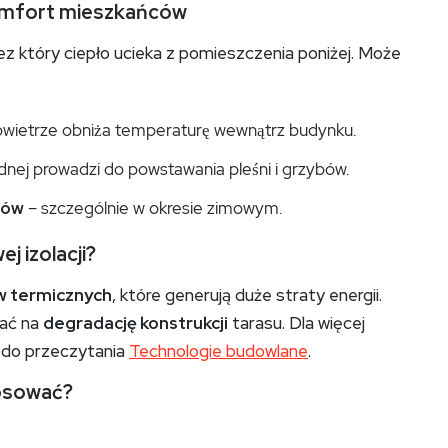
 komfort mieszkańców
zez który ciepło ucieka z pomieszczenia poniżej. Może
wietrze obniża temperaturę wewnątrz budynku.
dnej prowadzi do powstawania pleśni i grzybów.
ców
– szczególnie w okresie zimowym.
j izolacji?
 termicznych
, które generują duże straty energii.
wać na
degradację konstrukcji
tarasu. Dla więcej
m do przeczytania
Technologie budowlane
.
tosować?