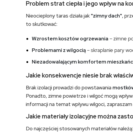
Problem strat ciepła i jego wpływ na
Nieocieplony taras działa jak
"zimny dach"
, pr
to skutkować:
Wzrostem kosztów ogrzewania
– zimne po
Problemami z wilgocią
– skraplanie pary wo
Niezadowalającym komfortem mieszkań
Jakie konsekwencje niesie brak właściwe
Brak izolacji prowadzi do powstawania
mostków
Ponadto, zimne powietrze i wilgoć mogą wpły
informacji na temat wpływu wilgoci, zaprasza
Jakie materiały izolacyjne można zas
Do najczęściej stosowanych materiałów należą: