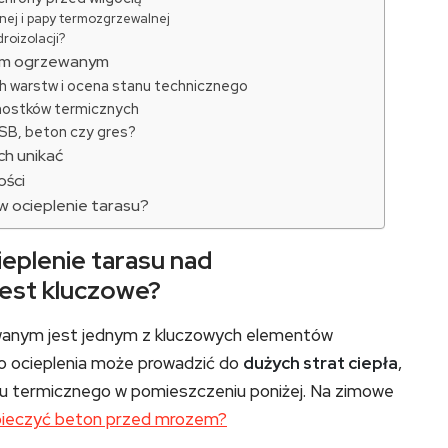
nej i papy termozgrzewalnej
roizolacji?
iem ogrzewanym
ch warstw i ocena stanu technicznego
a mostków termicznych
OSB, beton czy gres?
ich unikać
ości
 ocieplenie tarasu?
eplenie tarasu nad
est kluczowe?
wanym jest jednym z kluczowych elementów
go ocieplenia może prowadzić do
dużych strat ciepła
,
tu termicznego w pomieszczeniu poniżej. Na zimowe
pieczyć beton przed mrozem?