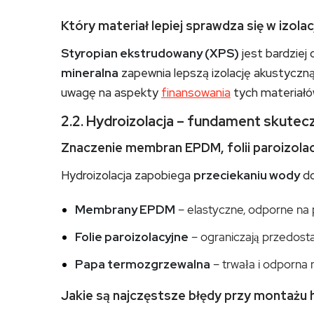
Który materiał lepiej sprawdza się w izolac
Styropian ekstrudowany (XPS)
jest bardziej 
mineralna
zapewnia lepszą izolację akustyczną
uwagę na aspekty
finansowania
tych materiałó
2.2. Hydroizolacja – fundament skutecz
Znaczenie membran EPDM, folii paroizolac
Hydroizolacja zapobiega
przeciekaniu wody
do
Membrany EPDM
– elastyczne, odporne na
Folie paroizolacyjne
– ograniczają przedosta
Papa termozgrzewalna
– trwała i odporna 
Jakie są najczęstsze błędy przy montażu h