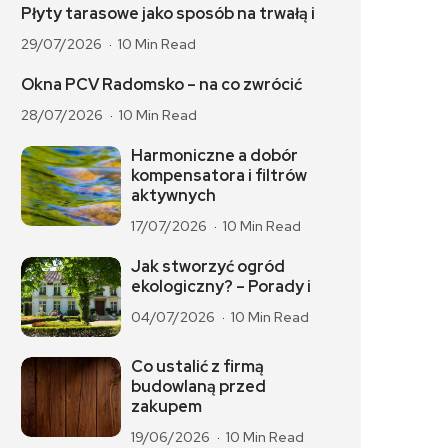
Płyty tarasowe jako sposób na trwałą i
29/07/2026
10 Min Read
Okna PCV Radomsko – na co zwrócić
28/07/2026
10 Min Read
Harmoniczne a dobór
kompensatora i filtrów
aktywnych
17/07/2026
10 Min Read
Jak stworzyć ogród
ekologiczny? – Porady i
04/07/2026
10 Min Read
Co ustalić z firmą
budowlaną przed
zakupem
19/06/2026
10 Min Read