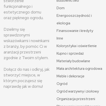
stworzenie
Budownictwo
funkcjonalnego i
Dom
estetycznego domu
Energooszczędność i
oraz pięknego ogrodu.
ekologia
Dzielimy się
Finansowanie i kredyty
sprawdzonymi
Inne
wskazówkami i nowinkami
Kolorystyka i oświetlenie
z branży, by pomóc Ci w
aranżacji przestrzeni
Kupno i sprzedaż
zgodnie z Twoim stylem.
Materiały budowlane
Mała architektura ogrodowa
Dołącz do nas i odkryj, jak
stworzyć miejsce, w
Meble i dekoracje
którym poczujesz się
Ogród
naprawdę jak w domu!
Ogród warzywny i ziołowy
Organizacja przestrzeni