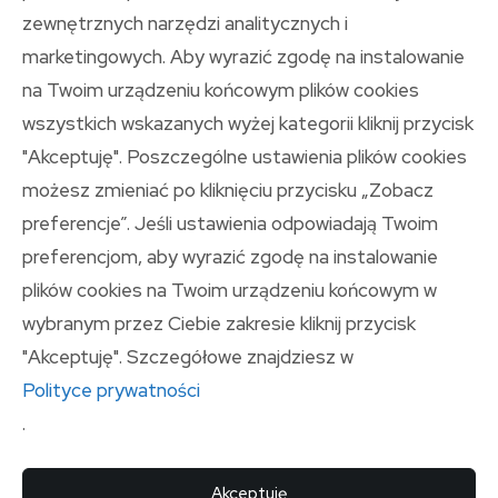
zewnętrznych narzędzi analitycznych i
Ostatnie wpisy
Archiwa
marketingowych. Aby wyrazić zgodę na instalowanie
na Twoim urządzeniu końcowym plików cookies
Deweloper Gliwice – jak
wszystkich wskazanych wyżej kategorii kliknij przycisk
przygotować się do zakupu
"Akceptuję". Poszczególne ustawienia plików cookies
mieszkania z rynku
możesz zmieniać po kliknięciu przycisku „Zobacz
pierwotnego?
preferencje”. Jeśli ustawienia odpowiadają Twoim
Płyty tarasowe jako sposób
preferencjom, aby wyrazić zgodę na instalowanie
na trwałą i nowoczesną
plików cookies na Twoim urządzeniu końcowym w
aranżację przestrzeni
wybranym przez Ciebie zakresie kliknij przycisk
Okna PCV Radomsko – na
"Akceptuję". Szczegółowe znajdziesz w
co zwrócić uwagę przed
Polityce prywatności
zakupem?
.
Harmoniczne a dobór
kompensatora i filtrów
Akceptuję