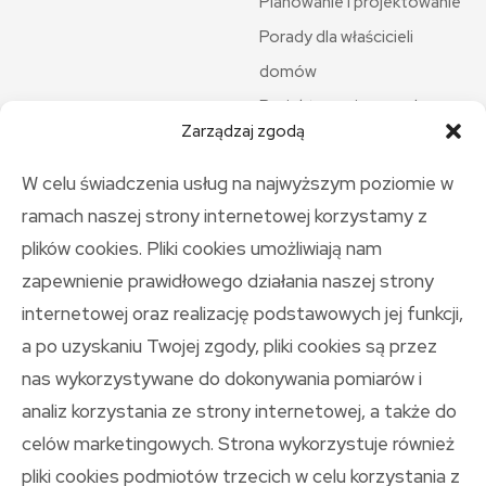
Planowanie i projektowanie
Porady dla właścicieli
domów
Projektowanie ogrodu
Zarządzaj zgodą
Przepisy i formalności
Remonty i renowacje
W celu świadczenia usług na najwyższym poziomie w
Rośliny i pielęgnacja
ramach naszej strony internetowej korzystamy z
Sezonowe prace ogrodowe
plików cookies. Pliki cookies umożliwiają nam
Style aranżacji
zapewnienie prawidłowego działania naszej strony
internetowej oraz realizację podstawowych jej funkcji,
Technologie budowlane
a po uzyskaniu Twojej zgody, pliki cookies są przez
Trendy rynkowe
nas wykorzystywane do dokonywania pomiarów i
Wnętrza
analiz korzystania ze strony internetowej, a także do
Wyposażenie i sprzęt
celów marketingowych. Strona wykorzystuje również
Zrównoważone rozwiązania
pliki cookies podmiotów trzecich w celu korzystania z