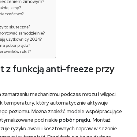
zpieczeniem zimowym?
ażdej zimy?
zpieczeństwo?
czy to skuteczne?
amontować samodzielnie?
ają użytkownicy 2024?
 na pobór prądu?
erowników rolet?
t z funkcją anti-freeze
przy
ga zamarzaniu mechanizmu podczas mrozu i wilgoci.
ik temperatury, który automatycznie aktywuje
nego poziomu. Można znaleźć modele współpracujące
ptymalizowane pod niskie
pobór prądu
. Montaż
izuje ryzyko awarii i kosztownych napraw w sezonie