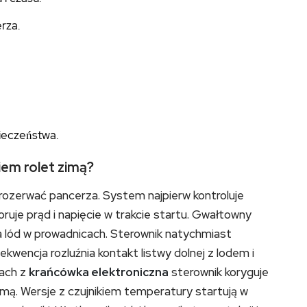
rza.
ieczeństwa.
iem rolet zimą?
e rozerwać pancerza. System najpierw kontroluje
uje prąd i napięcie w trakcie startu. Gwałtowny
a lód w prowadnicach. Sterownik natychmiast
ekwencja rozluźnia kontakt listwy dolnej z lodem i
lach z
krańcówka elektroniczna
sterownik koryguje
zimą. Wersje z czujnikiem temperatury startują w