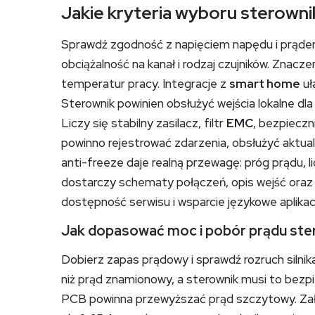
Jakie kryteria wyboru sterowni
Sprawdź zgodność z napięciem napędu i prądem
obciążalność na kanał i rodzaj czujników. Znac
temperatur pracy. Integracje z
smart home
uł
Sterownik powinien obsłużyć wejścia lokalne dl
Liczy się stabilny zasilacz, filtr
EMC
, bezpieczn
powinno rejestrować zdarzenia, obsłużyć aktua
anti-freeze daje realną przewagę: próg prądu, l
dostarczy schematy połączeń, opis wejść oraz
dostępność serwisu i wsparcie językowe aplikacj
Jak dopasować moc i pobór prądu ster
Dobierz zapas prądowy i sprawdź rozruch silni
niż prąd znamionowy, a sterownik musi to bezpi
PCB powinna przewyższać prąd szczytowy. Założe