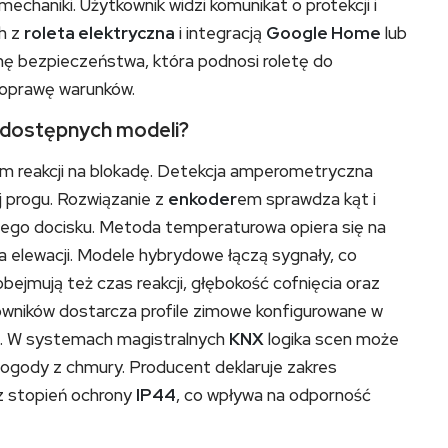
mechaniki. Użytkownik widzi komunikat o protekcji i
h z
roleta elektryczna
i integracją
Google Home
lub
 bezpieczeństwa, która podnosi roletę do
poprawę warunków.
e dostępnych modeli?
em reakcji na blokadę. Detekcja amperometryczna
ej progu. Rozwiązanie z
enkoder
em sprawdza kąt i
nego docisku. Metoda temperaturowa opiera się na
 elewacji. Modele hybrydowe łączą sygnały, co
bejmują też czas reakcji, głębokość cofnięcia oraz
rowników dostarcza profile zimowe konfigurowane w
. W systemach magistralnych
KNX
logika scen może
pogody z chmury. Producent deklaruje zakres
z stopień ochrony
IP44
, co wpływa na odporność