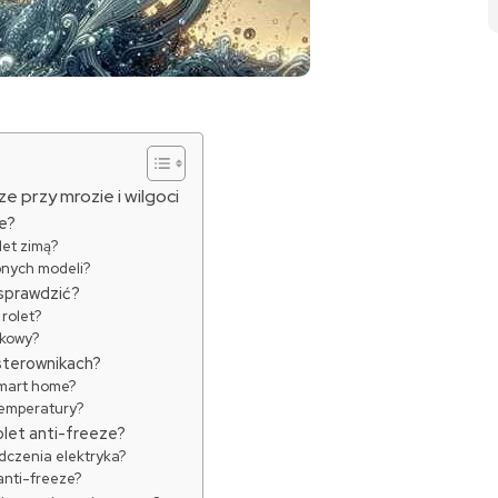
e przy mrozie i wilgoci
ze?
let zimą?
pnych modeli?
 sprawdzić?
rolet?
zkowy?
sterownikach?
 smart home?
 temperatury?
olet anti-freeze?
dczenia elektryka?
anti-freeze?