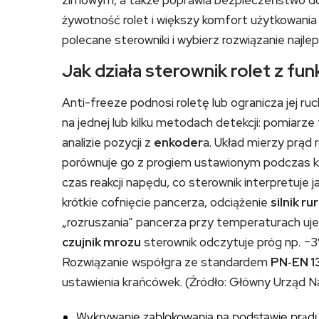
zimowym, a także poprawia bezpieczeństwo do
żywotność rolet i większy komfort użytkowania 
polecane sterowniki i wybierz rozwiązanie najl
Jak działa sterownik rolet z fun
Anti-freeze podnosi roletę lub ogranicza jej ru
na jednej lub kilku metodach detekcji: pomiarze
analizie pozycji z
enkoder
a. Układ mierzy prąd 
porównuje go z progiem ustawionym podczas kali
czas reakcji napędu, co sterownik interpretuje
krótkie cofnięcie pancerza, odciążenie
silnik r
„rozruszania” pancerza przy temperaturach uj
czujnik mrozu
sterownik odczytuje próg np. −3°
Rozwiązanie współgra ze standardem
PN‑EN 1
ustawienia krańcówek. (Źródło: Główny Urząd
Wykrywanie zablokowania na podstawie prądu 