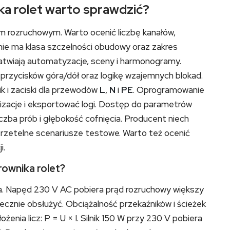
ka rolet warto sprawdzić?
 rozruchowym. Warto ocenić liczbę kanałów,
zenie ma klasa szczelności obudowy oraz zakres
atwiają automatyzacje, sceny i harmonogramy.
a przycisków góra/dół oraz logikę wzajemnych blokad.
ik i zaciski dla przewodów
L
,
N
i
PE
. Oprogramowanie
lizacje i eksportować logi. Dostęp do parametrów
iczba prób i głębokość cofnięcia. Producent niech
 rzetelne scenariusze testowe. Warto też ocenić
i.
ownika rolet?
ka. Napęd 230 V AC pobiera prąd rozruchowy większy
ecznie obsłużyć. Obciążalność przekaźników i ścieżek
nia licz: P = U × I. Silnik 150 W przy 230 V pobiera