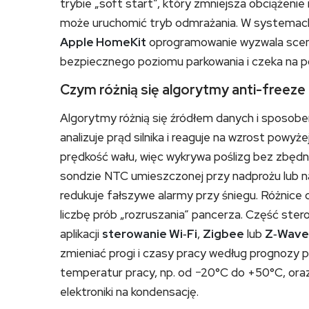
trybie „soft start”, który zmniejsza obciążenie 
może uruchomić tryb odmrażania. W systemac
Apple HomeKit
oprogramowanie wyzwala scenę
bezpiecznego poziomu parkowania i czeka na 
Czym różnią się algorytmy anti-freez
Algorytmy różnią się źródłem danych i sposob
analizuje prąd silnika i reaguje na wzrost powyż
prędkość wału, więc wykrywa poślizg bez zbęd
sondzie NTC umieszczonej przy nadprożu lub na
redukuje fałszywe alarmy przy śniegu. Różnice o
liczbę prób „rozruszania” pancerza. Część ste
aplikacji
sterowanie Wi‑Fi
,
Zigbee
lub
Z‑Wave
zmieniać progi i czasy pracy według prognozy 
temperatur pracy, np. od −20°C do +50°C, ora
elektroniki na kondensację.