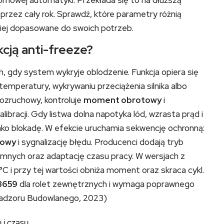
mowej automatyki. Przekłada się to na dłuższą
przez cały rok. Sprawdź, które parametry różnią
epiej dopasowane do swoich potrzeb.
kcją anti-freeze?
ch, gdy system wykryje oblodzenie. Funkcja opiera się
 temperatury, wykrywaniu przeciążenia silnika albo
rozruchowy, kontroluje
moment obrotowy
i
bracji. Gdy listwa dolna napotyka lód, wzrasta prąd i
 jako blokadę. W efekcie uruchamia sekwencję ochronną:
urowy
i sygnalizację błędu. Producenci dodają tryb
emnych oraz adaptację czasu pracy. W wersjach z
C i przy tej wartości obniża moment oraz skraca cykl.
3659
dla rolet zewnętrznych i wymaga poprawnego
 Nadzoru Budowlanego, 2023)
i czasu.