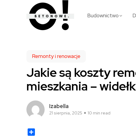
Budownictwo
Remonty i renowacje
Jakie są koszty re
mieszkania – widełki
Izabella
21 sierpnia, 2025
10 min read
Share