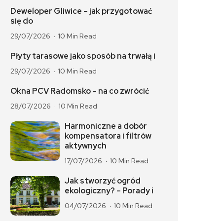
Deweloper Gliwice – jak przygotować
się do
29/07/2026
10 Min Read
Płyty tarasowe jako sposób na trwałą i
29/07/2026
10 Min Read
Okna PCV Radomsko – na co zwrócić
28/07/2026
10 Min Read
Harmoniczne a dobór
kompensatora i filtrów
aktywnych
17/07/2026
10 Min Read
Jak stworzyć ogród
ekologiczny? – Porady i
04/07/2026
10 Min Read