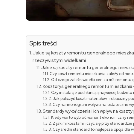
Spis treści
Jakie są koszty remontu generalnego mieszka
rzeczywistymi widełkami
Jakie są koszty remontu generalnego mieszkan
Czy koszt remontu mieszkania zależy od metra
Od czego zależą widełki cen za m2 remontu 
Kosztorys generalnego remontu mieszkania – c
Czy instalacje pochłaniają najwięcej budżet
Jak policzyć koszt materiałów i robocizny p
Czy harmonogram wpływa na ostateczne wyd
Standardy wykończenia i ich wpływ na koszty 
Kiedy warto wybrać wariant ekonomiczny re
Z jakimi kosztami liczyć się przy standardzi
Czy średni standard to najlepsza opcja dla w