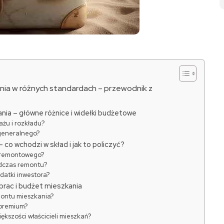
nia w różnych standardach – przewodnik z
ia – główne różnice i widełki budżetowe
żu i rozkładu?
generalnego?
o wchodzi w skład i jak to policzyć?
u remontowego?
odczas remontu?
atki inwestora?
prac i budżet mieszkania
montu mieszkania?
e premium?
iększości właścicieli mieszkań?