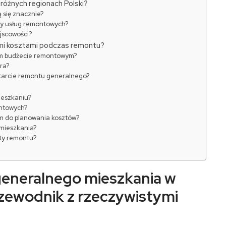
różnych regionach Polski?
 się znacznie?
ny usług remontowych?
jscowości?
mi kosztami podczas remontu?
ym budżecie remontowym?
ra?
starcie remontu generalnego?
ieszkaniu?
ntowych?
em do planowania kosztów?
 mieszkania?
ity remontu?
generalnego mieszkania w
zewodnik z rzeczywistymi