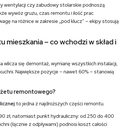
 wentylacji czy zabudowy stolarskie podnoszą
kże wywóz gruzu, czas remontu i ilość prac
agę na różnice w zakresie „pod klucz” – ekipy stosują
 mieszkania – co wchodzi w skład i
wlicza się demontaż, wymianę wszystkich instalacji,
az kuchni. Największe pozycje – nawet 60% – stanowią
budżetu remontowego?
licznej
to jedna z najdroższych części remontu.
90 zł, natomiast punkt hydrauliczny: od 250 do 400
kuchni (łącznie z odpływami) podnosi koszt całości