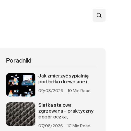
Poradniki
Jak zmierzyć sypialnię
pod łóżko drewniane i
09/08/2026
10 Min Read
Siatka stalowa
zgrzewana – praktyczny
dobór oczka,
07/08/2026
10 Min Read