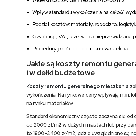
Widełki kosztów dla mieszkań 40–90 m2
Wpływ standardu wykończenia na całość wyd
Podział kosztów: materiały, robocizna, logisty
Gwarancja, VAT, rezerwa na nieprzewidziane 
Procedury jakości odbioru i umowa z ekipą
Jakie są koszty remontu gener
i widełki budżetowe
Koszty remontu generalnego mieszkania
za
wykończenia. Na rynkowe ceny wpływają m.in. lo
na rynku materiałów.
Standard ekonomiczny często zaczyna się od o
do 2000 zł/m2 w dużych miastach lub przy bar
to 1800–2400 zł/m2, gdzie uwzględniane są 