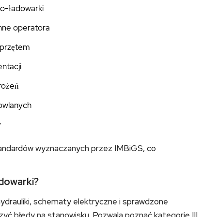
ko-ładowarki
nne operatora
sprzętem
ntacji
grożeń
owlanych
y
tandardów wyznaczanych przez IMBiGS, co
adowarki?
ydrauliki, schematy elektryczne i sprawdzone
yć błędy na stanowisku. Pozwala poznać kategorię III