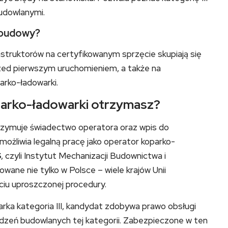
udowlanymi.
u budowy?
nstruktorów na certyfikowanym sprzęcie skupiają się
zed pierwszym uruchomieniem, a także na
rko-ładowarki.
oparko-ładowarki otrzymasz?
zymuje świadectwo operatora oraz wpis do
ożliwia legalną pracę jako operator koparko-
S
, czyli Instytut Mechanizacji Budownictwa i
ane nie tylko w Polsce – wiele krajów Unii
ściu uproszczonej procedury.
rka kategoria III, kandydat zdobywa prawo obsługi
ządzeń budowlanych tej kategorii. Zabezpieczone w ten