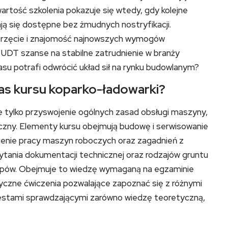
wartość szkolenia pokazuje się wtedy, gdy kolejne
ją się dostępne bez żmudnych nostryfikacji.
sprzęcie i znajomość najnowszych wymogów
 UDT szanse na stabilne zatrudnienie w branży
asu potrafi odwrócić układ sił na rynku budowlanym?
zas kursu koparko-ładowarki?
e tylko przyswojenie ogólnych zasad obsługi maszyny,
czny. Elementy kursu obejmują budowę i serwisowanie
enie pracy maszyn roboczych oraz zagadnień z
zytania dokumentacji technicznej oraz rodzajów gruntu
opów. Obejmuje to wiedzę wymaganą na egzaminie
czne ćwiczenia pozwalające zapoznać się z różnymi
testami sprawdzającymi zarówno wiedzę teoretyczną,