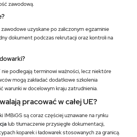
ność zawodową.
e?
e zawodowe uzyskane po zaliczonym egzaminie
y dokument podczas rekrutacji oraz kontroli na
adowarki?
ie podlegają terminowi ważności, lecz niektóre
awców mogą zakładać dodatkowe szkolenia
ić warunki w docelowym kraju zatrudnienia.
walają pracować w całej UE?
ki IMBiGS są coraz częściej uznawane na rynku
cja
lub tłumaczenie przysięgłe dokumentacji,
h typach koparek i ładowarek stosowanych za granicą.