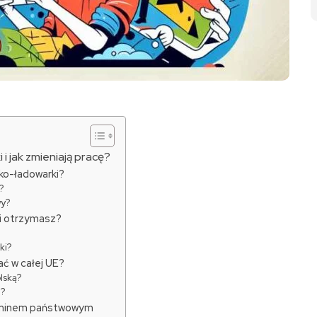
i jak zmieniają pracę?
ko-ładowarki?
?
wy?
ki otrzymasz?
ki?
ć w całej UE?
lską?
i?
aminem państwowym