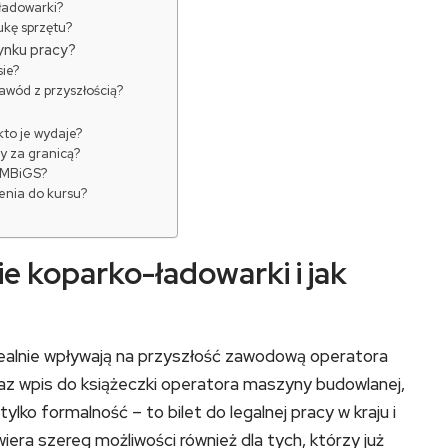
ładowarki?
ukę sprzętu?
rynku pracy?
ie?
awód z przyszłością?
to je wydaje?
y za granicą?
 IMBiGS?
enia do kursu?
e koparko-ładowarki i jak
 realnie wpływają na przyszłość zawodową operatora
z wpis do książeczki operatora maszyny budowlanej,
ko formalność – to bilet do legalnej pracy w kraju i
era szereg możliwości również dla tych, którzy już