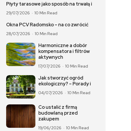
Płyty tarasowe jako sposób na trwałą i
29/07/2026
10 Min Read
Okna PCV Radomsko – na co zwrócić
28/07/2026
10 Min Read
Harmoniczne a dobór
kompensatora i filtrów
aktywnych
17/07/2026
10 Min Read
Jak stworzyć ogród
ekologiczny? – Porady i
04/07/2026
10 Min Read
Co ustalić z firmą
budowlaną przed
zakupem
19/06/2026
10 Min Read