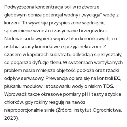
Podwyższona koncentracja soli w roztworze
glebowym obniża potencjał wodny i „wyciąga” wodę z
korzeni. To wywołuje przyspieszone więdnięcie,
spowolnienie wzrostu i zasychanie brzegów liści.
Nadmiar sodu wypiera wapń z błon komórkowych, co
osłabia ściany komórkowe i sprzyja nekrozom. Z
czasem w kapilarach substratu odkładają się kryształy,
co pogarsza dyfuzję tlenu. W systemach wertykalnych
problem nasila mniejsza objętość podłoża oraz rzadki
odpływ serwisowy. Prewencja opiera się na kontroli
EC
,
płukaniu modułów i stosowaniu wody o niskim
TDS
.
Wprowadź także okresowe pomiary pH i testy szybkie
chlorków, gdy rośliny reagują na nawóz
nieproporcjonalnie silnie (Źródło: Instytut Ogrodnictwa,
2023).