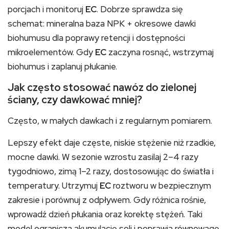
porcjach i monitoruj
EC
. Dobrze sprawdza się
schemat: mineralna baza NPK + okresowe dawki
biohumusu dla poprawy retencji i dostępności
mikroelementów. Gdy
EC
zaczyna rosnąć, wstrzymaj
biohumus i zaplanuj płukanie.
Jak często stosować nawóz do zielonej
ściany, czy dawkować mniej?
Często, w małych dawkach i z regularnym pomiarem.
Lepszy efekt daje częste, niskie stężenie niż rzadkie,
mocne dawki. W sezonie wzrostu zasilaj 2–4 razy
tygodniowo, zimą 1–2 razy, dostosowując do światła i
temperatury. Utrzymuj
EC
roztworu w bezpiecznym
zakresie i porównuj z odpływem. Gdy różnica rośnie,
wprowadź dzień płukania oraz korektę stężeń. Taki
model ogranicza akumulację soli i poprawia równowagę