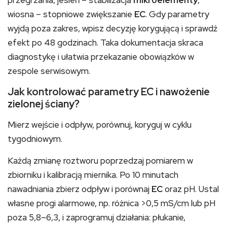
przegrzania, jesień – stabilizacja
mikroelementy
,
wiosna – stopniowe zwiększanie
EC
. Gdy parametry
wyjdą poza zakres, wpisz decyzję korygującą i sprawdź
efekt po 48 godzinach. Taka dokumentacja skraca
diagnostykę i ułatwia przekazanie obowiązków w
zespole serwisowym.
Jak kontrolować parametry EC i nawożenie
zielonej ściany?
Mierz wejście i odpływ, porównuj, koryguj w cyklu
tygodniowym.
Każdą zmianę roztworu poprzedzaj pomiarem w
zbiorniku i kalibracją miernika. Po 10 minutach
nawadniania zbierz odpływ i porównaj
EC
oraz pH. Ustal
własne progi alarmowe, np. różnica >0,5 mS/cm lub pH
poza 5,8–6,3, i zaprogramuj działania: płukanie,