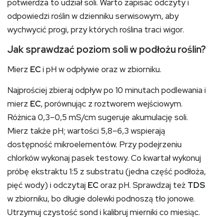
potwierdza to udział soli. Warto zapisać odczyty i
odpowiedzi roślin w dzienniku serwisowym, aby
wychwycić progi, przy których roślina traci wigor.
Jak sprawdzać poziom soli w podłożu roślin?
Mierz
EC
i pH w odpływie oraz w zbiorniku.
Najprościej zbieraj odpływ po 10 minutach podlewania i
mierz
EC
, porównując z roztworem wejściowym.
Różnica 0,3–0,5 mS/cm sugeruje akumulację soli.
Mierz także pH; wartości 5,8–6,3 wspierają
dostępność mikroelementów. Przy podejrzeniu
chlorków wykonaj pasek testowy. Co kwartał wykonuj
próbę ekstraktu 1:5 z substratu (jedna część podłoża,
pięć wody) i odczytaj
EC
oraz pH. Sprawdzaj też
TDS
w zbiorniku, bo długie dolewki podnoszą tło jonowe.
Utrzymuj czystość sond i kalibruj mierniki co miesiąc.