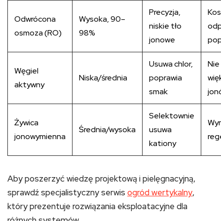
Precyzja,
Kos
Odwrócona
Wysoka, 90–
niskie tło
od
osmoza (RO)
98%
jonowe
pop
Usuwa chlor,
Nie
Węgiel
Niska/średnia
poprawia
wię
aktywny
smak
jon
Selektownie
Żywica
Wy
Średnia/wysoka
usuwa
jonowymienna
reg
kationy
Aby poszerzyć wiedzę projektową i pielęgnacyjną,
sprawdź specjalistyczny serwis
ogród wertykalny
,
który prezentuje rozwiązania eksploatacyjne dla
różnych systemów.