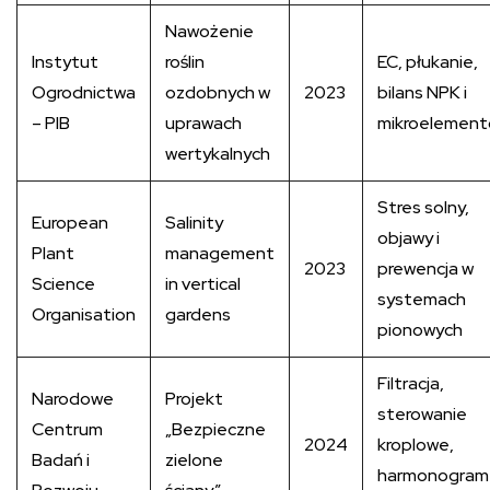
Nawożenie
Instytut
roślin
EC, płukanie,
Ogrodnictwa
ozdobnych w
2023
bilans NPK i
– PIB
uprawach
mikroelemen
wertykalnych
Stres solny,
European
Salinity
objawy i
Plant
management
2023
prewencja w
Science
in vertical
systemach
Organisation
gardens
pionowych
Filtracja,
Narodowe
Projekt
sterowanie
Centrum
„Bezpieczne
2024
kroplowe,
Badań i
zielone
harmonogram