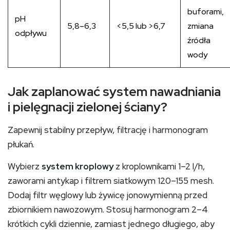
buforami,
pH
5,8–6,3
<5,5 lub >6,7
zmiana
odpływu
źródła
wody
Jak zaplanować system nawadniania
i pielęgnacji zielonej ściany?
Zapewnij stabilny przepływ, filtrację i harmonogram
płukań.
Wybierz
system kroplowy
z kroplownikami 1–2 l/h,
zaworami antykap i filtrem siatkowym 120–155 mesh.
Dodaj filtr węglowy lub żywicę jonowymienną przed
zbiornikiem nawozowym. Stosuj harmonogram 2–4
krótkich cykli dziennie, zamiast jednego długiego, aby