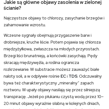
Jakie są główne objawy zasolenia w zielonej
ścianie?
Najczęstsze objawy to chlorozy, zasychanie brzegów i
zahamowanie wzrostu.
Wczesne sygnały obejmują przygaszenie barw i
drobniejsze, kruche liście. Potem pojawia się chloroza
międzyżyłkowa, zwłaszcza na młodych przyrostach.
Brzegi liści brunatnieją, a końcówki zasychają. Pędy
skracają międzywęźla, a roślina ogranicza
rozkrzewianie. W substracie możesz zauważyć białe
naloty soli, a w odpływie rośnie
EC
i
TDS
. Odczuwalny
bywa też charakterystyczny „mineralny” zapach
roztworu. W upały objawy nasilają się przez silniejszą
transpirację. Jeżeli po płukaniu czystą wodą przez 10–
20 minut objawy wyraźnie słabną w kolejnych dniach,