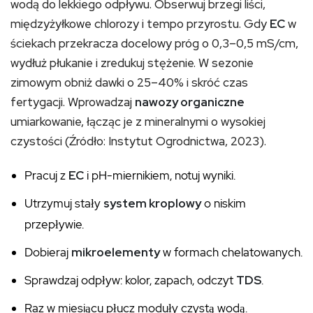
wodą do lekkiego odpływu. Obserwuj brzegi liści,
międzyżyłkowe chlorozy i tempo przyrostu. Gdy
EC
w
ściekach przekracza docelowy próg o 0,3–0,5 mS/cm,
wydłuż płukanie i zredukuj stężenie. W sezonie
zimowym obniż dawki o 25–40% i skróć czas
fertygacji. Wprowadzaj
nawozy organiczne
umiarkowanie, łącząc je z mineralnymi o wysokiej
czystości (Źródło: Instytut Ogrodnictwa, 2023).
Pracuj z
EC
i pH-miernikiem, notuj wyniki.
Utrzymuj stały
system kroplowy
o niskim
przepływie.
Dobieraj
mikroelementy
w formach chelatowanych.
Sprawdzaj odpływ: kolor, zapach, odczyt
TDS
.
Raz w miesiącu płucz moduły czystą wodą.