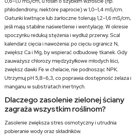
0,6–1,0 mS/cm, u roślin o szybkim wzroście (np.
philodendrony, niektóre paprocie) w 1,0–1,4 mS/cm.
Gatunki kwitnące lub żarłoczne tolerują 1,2–1,6 mS/cm,
jeśli mają stabilne naświetlenie i wentylację. W okresie
spoczynku redukuj stężenia i wydłuż przerwy. Scal
kalendarz cięcia i nawożenia: po cięciu ogranicz N,
zwiększ Ca i Mg, by wspierać odbudowę tkanek. Gdy
zauważysz chlorozy międzyżyłkowe młodych liści,
zwiększ dawki Fe w chelacie, nie podnosząc NPK.
Utrzymuj pH 5,8–6,3, co poprawia dostępność żelaza i
manganu w substratach inertnych.
Dlaczego zasolenie zielonej ściany
zagraża wszystkim roślinom?
Zasolenie zwiększa stres osmotyczny i utrudnia
pobieranie wody oraz składników.