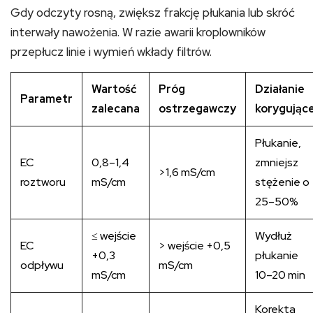
Gdy odczyty rosną, zwiększ frakcję płukania lub skróć
interwały nawożenia. W razie awarii kroplowników
przepłucz linie i wymień wkłady filtrów.
Wartość
Próg
Działanie
Parametr
zalecana
ostrzegawczy
korygując
Płukanie,
EC
0,8–1,4
zmniejsz
>1,6 mS/cm
roztworu
mS/cm
stężenie o
25–50%
≤ wejście
Wydłuż
EC
> wejście +0,5
+0,3
płukanie
odpływu
mS/cm
mS/cm
10–20 min
Korekta