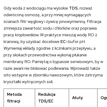
Gdy woda z wodociągu ma wysokie
TDS
, rozważ
odwróconą osmozę, a przy mniej wymagających
ścianach filtr węglowy i żywicę jonowymienną. Filtracja
zmniejsza zawartość sodu i chlorków oraz poprawia
pracę kroplowników. W praktyce mieszaj wodę RO z
kranową, by uzyskać docelowe
EC
i bufor pH.
Wymieniaj wkłady zgodnie z licznikami przepływu, a
przy skokach przewodnictwa wykonaj płukanie
membrany RO. Pamiętaj o bypassie serwisowym, by w
razie awarii nie blokować podlewania. Wprowadź także
sito wstępne w zbiorniku nawozowym, które zatrzyma
kryształki wytrąconych soli.
Metoda
Redukcja
Atuty
Ogr
filtracji
TDS/EC