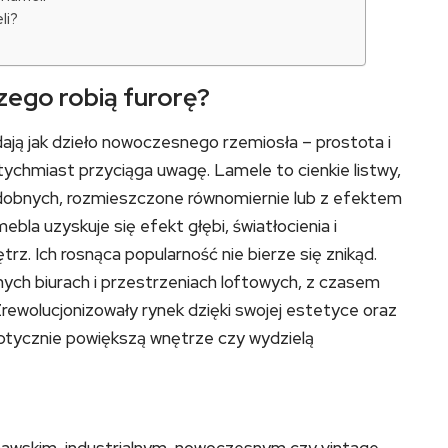
li?
czego robią furorę?
ają jak dzieło nowoczesnego rzemiosła – prostota i
ychmiast przyciąga uwagę. Lamele to cienkie listwy,
dobnych, rozmieszczone równomiernie lub z efektem
la uzyskuje się efekt głębi, światłocienia i
rz. Ich rosnąca popularność nie bierze się znikąd.
nych biurach i przestrzeniach loftowych, z czasem
rewolucjonizowały rynek dzięki swojej estetyce oraz
optycznie powiększą wnętrze czy wydzielą