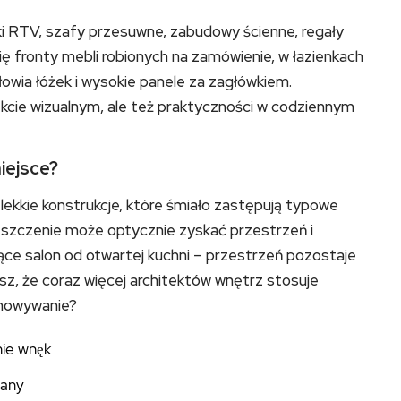
i RTV, szafy przesuwne, zabudowy ścienne, regały
ię fronty mebli robionych na zamówienie, w łazienkach
głowia łóżek i wysokie panele za zagłówkiem.
ekcie wizualnym, ale też praktyczności w codziennym
iejsce?
 lekkie konstrukcje, które śmiało zastępują typowe
eszczenie może optycznie zyskać przestrzeń i
jące salon od otwartej kuchni – przestrzeń pozostaje
esz, że coraz więcej architektów wnętrz stosuje
chowywanie?
ie wnęk
iany