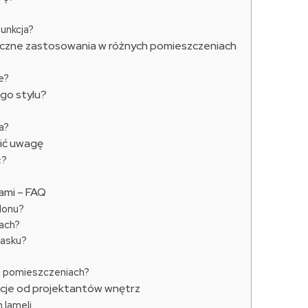
funkcja?
yczne zastosowania w różnych pomieszczeniach
e?
go stylu?
a?
cić uwagę
ć?
ami – FAQ
alonu?
nach?
lasku?
h pomieszczeniach?
żacje od projektantów wnętrz
 lameli