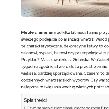
Meble z lamelami
od kilku lat nieustannie prz
świeżego podejścia do aranżacji wnętrz. Wśród 
te charakterystyczne, dekoracyjne listwy to co
salonowi, sypialni, biurowi czy przedpokojowi z
Przykład? Mała kawalerka z Gdańska. Właściciel
tygodniu zgodnie stwierdzili, że przestrzeń nie 
większa, bardziej uporządkowana. Czasem to d
codziennych wnętrzarskich wyborów. Czy warto
najlepsze rozwiązania według własnych potrzeb?
Spis treści
Czym są meble z lamelami i dlaczego robią fur