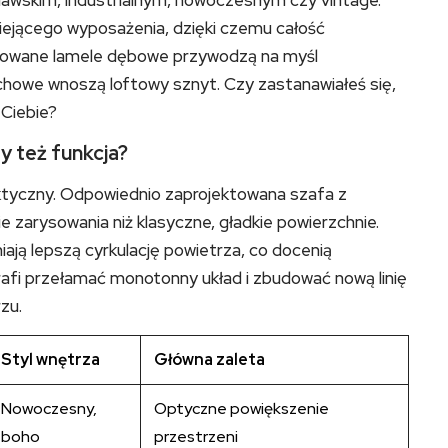
nawskim, industrialnym, nowoczesnym czy vintage.
niejącego wyposażenia, dzięki czemu całość
ornirowane lamele dębowe przywodzą na myśl
echowe wnoszą loftowy sznyt. Czy zastanawiałeś się,
 Ciebie?
y też funkcja?
ktyczny. Odpowiednio zaprojektowana szafa z
kie zarysowania niż klasyczne, gładkie powierzchnie.
ają lepszą cyrkulację powietrza, co docenią
rafi przełamać monotonny układ i zbudować nową linię
zu.
Styl wnętrza
Główna zaleta
Nowoczesny,
Optyczne powiększenie
boho
przestrzeni