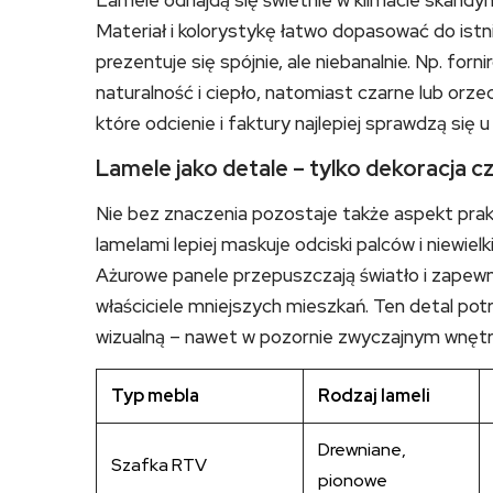
Lamele odnajdą się świetnie w klimacie skandy
Materiał i kolorystykę łatwo dopasować do ist
prezentuje się spójnie, ale niebanalnie. Np. f
naturalność i ciepło, natomiast czarne lub orz
które odcienie i faktury najlepiej sprawdzą się u
Lamele jako detale – tylko dekoracja cz
Nie bez znaczenia pozostaje także aspekt pra
lamelami lepiej maskuje odciski palców i niewiel
Ażurowe panele przepuszczają światło i zapewni
właściciele mniejszych mieszkań. Ten detal pot
wizualną – nawet w pozornie zwyczajnym wnętr
Typ mebla
Rodzaj lameli
Drewniane,
Szafka RTV
pionowe