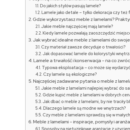
Do jakich stylów pasują lamele?
Lamele jako detale – tylko dekoracja czy też 
Gdzie wykorzystasz meble z lamelami? Prakt
Jakie meble najczęściej mają lamele?
Kiedy lamele pozwalają zaoszczędzić miejsc
Jak wybrać idealne meble z lamelami do swoje
Czy materiał zawsze decyduje o trwałości?
Jak dopasować lamele do kolorystyki wnętrz
Lamele a trwałość i konserwacja – na co zwró
Typowa eksploatacja – co może się wydarzy
Czy lamele są ekologiczne?
Najczęściej zadawane pytania o meble z lamel
Jakie meble z lamelami najlepiej wybrać do s
Gdzie kupić meble z lamelami w dobrych ce
Jak dbać o meble z lamelami, by nie traciły b
Dlaczego lamele są modne we wnętrzach?
Czy meble z lamelami sprawdzą się w małyc
Meble z lamelami – inspiracje, pomysły i aran
Sposoby na nietuzinkowe aranżacje z użyciem