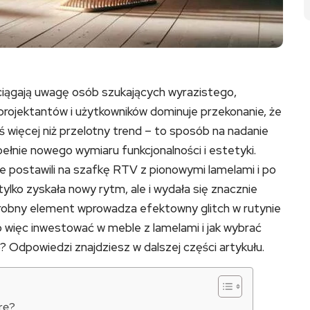
yciągają uwagę osób szukających wyrazistego,
projektantów i użytkowników dominuje przekonanie, że
ś więcej niż przelotny trend – to sposób na nadanie
upełnie nowego wymiaru funkcjonalności i estetyki.
e postawili na szafkę RTV z pionowymi lamelami i po
tylko zyskała nowy rytm, ale i wydała się znacznie
robny element wprowadza efektowny glitch w rutynie
 więc inwestować w meble z lamelami i jak wybrać
 Odpowiedzi znajdziesz w dalszej części artykułu.
orę?