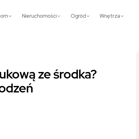
Dom
Nieruchomości
Ogród
Wnętrza
rukową ze środka?
kodzeń