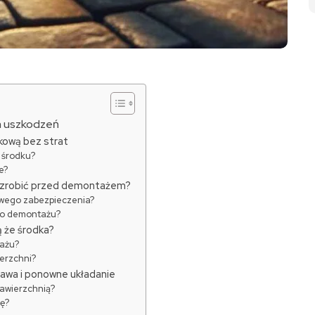
a uszkodzeń
ukową bez strat
 środku?
e?
z zrobić przed demontażem?
wego zabezpieczenia?
do demontażu?
ą że środka?
tażu?
erzchni?
awa i ponowne układanie
nawierzchnią?
ę?