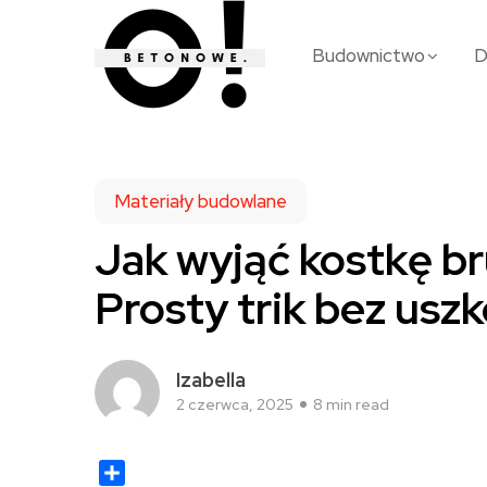
Budownictwo
Materiały budowlane
Jak wyjąć kostkę b
Prosty trik bez usz
Izabella
2 czerwca, 2025
8 min read
Share