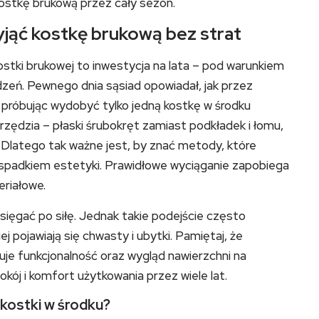
ostkę brukową przez cały sezon.
yjąć kostkę brukową bez strat
tki brukowej to inwestycja na lata – pod warunkiem
odzeń. Pewnego dnia sąsiad opowiadał, jak przez
próbując wydobyć tylko jedną kostkę w środku
rzędzia – płaski śrubokręt zamiast podkładek i łomu,
Dlatego tak ważne jest, by znać metody, które
i spadkiem estetyki. Prawidłowe wyciąganie zapobiega
eriałowe.
ięgać po siłę. Jednak takie podejście często
j pojawiają się chwasty i ubytki. Pamiętaj, że
je funkcjonalność oraz wygląd nawierzchni na
kój i komfort użytkowania przez wiele lat.
kostki w środku?