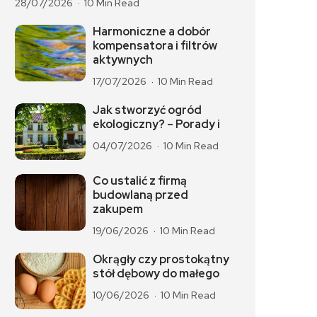
28/07/2026
10 Min Read
Harmoniczne a dobór
kompensatora i filtrów
aktywnych
17/07/2026
10 Min Read
Jak stworzyć ogród
ekologiczny? – Porady i
04/07/2026
10 Min Read
Co ustalić z firmą
budowlaną przed
zakupem
19/06/2026
10 Min Read
Okrągły czy prostokątny
stół dębowy do małego
10/06/2026
10 Min Read