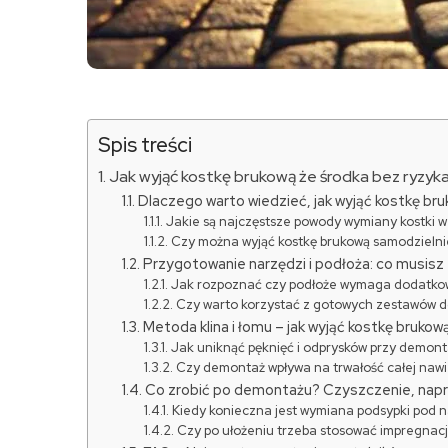
Spis treści
Jak wyjąć kostkę brukową że środka bez ryzyk
Dlaczego warto wiedzieć, jak wyjąć kostkę br
Jakie są najczęstsze powody wymiany kostki w
Czy można wyjąć kostkę brukową samodzielni
Przygotowanie narzędzi i podłoża: co musis
Jak rozpoznać czy podłoże wymaga dodatko
Czy warto korzystać z gotowych zestawów 
Metoda klina i łomu – jak wyjąć kostkę brukow
Jak uniknąć pęknięć i odprysków przy demon
Czy demontaż wpływa na trwałość całej nawi
Co zrobić po demontażu? Czyszczenie, napr
Kiedy konieczna jest wymiana podsypki pod 
Czy po ułożeniu trzeba stosować impregnacj