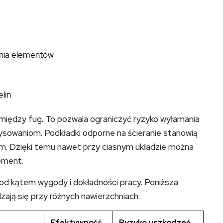
nia elementów
lin
iędzy fug. To pozwala ograniczyć ryzyko wyłamania
ysowaniom. Podkładki odporne na ścieranie stanowią
m. Dzięki temu nawet przy ciasnym układzie można
ement.
d kątem wygody i dokładności pracy. Poniższa
dzają się przy różnych nawierzchniach:
Efektywność
Ryzyko uszkodzeń