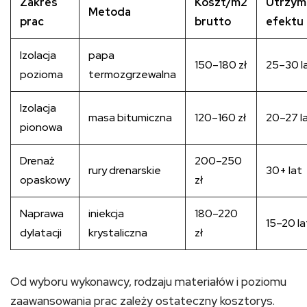
Zakres
Koszt/m2
Utrzym
Metoda
prac
brutto
efektu
Izolacja
papa
150–180 zł
25–30 l
pozioma
termozgrzewalna
Izolacja
masa bitumiczna
120–160 zł
20–27 l
pionowa
Drenaż
200–250
rury drenarskie
30+ lat
opaskowy
zł
Naprawa
iniekcja
180–220
15–20 la
dylatacji
krystaliczna
zł
Od wyboru wykonawcy, rodzaju materiałów i poziomu
zaawansowania prac zależy ostateczny kosztorys.