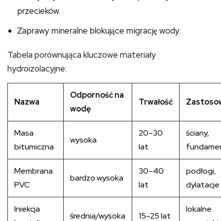
przecieków.
Zaprawy mineralne blokujące migrację wody.
Tabela porównująca kluczowe materiały
hydroizolacyjne:
Odporność na
Nazwa
Trwałość
Zastoso
wodę
Masa
20–30
ściany,
wysoka
bitumiczna
lat
fundame
Membrana
30–40
podłogi,
bardzo wysoka
PVC
lat
dylatacje
Iniekcja
lokalne
średnia/wysoka
15–25 lat