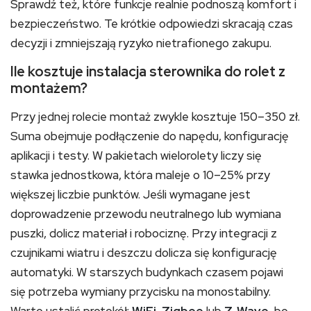
Sprawdź też, które funkcje realnie podnoszą komfort i
bezpieczeństwo. Te krótkie odpowiedzi skracają czas
decyzji i zmniejszają ryzyko nietrafionego zakupu.
Ile kosztuje instalacja sterownika do rolet z
montażem?
Przy jednej rolecie montaż zwykle kosztuje 150–350 zł.
Suma obejmuje podłączenie do napędu, konfigurację
aplikacji i testy. W pakietach wielorolety liczy się
stawka jednostkowa, która maleje o 10–25% przy
większej liczbie punktów. Jeśli wymagane jest
doprowadzenie przewodu neutralnego lub wymiana
puszki, dolicz materiał i robociznę. Przy integracji z
czujnikami wiatru i deszczu dolicza się konfigurację
automatyki. W starszych budynkach czasem pojawi
się potrzeba wymiany przycisku na monostabilny.
Warto ustalić protokół:
WiFi
,
Zigbee
lub
Z‑Wave
, bo