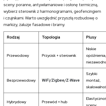
sceny: poranne, antywłamaniowe i osłonę termiczną,
wybierz sterownik z harmonogramami, geofencingiem
i czujnikami. Warto uwzględnić przyszłą rozbudowę o
markizy, żaluzje fasadowe i bramy.
Rodzaj
Topologia
Plusy
Niskie
Przewodowy
Przycisk + sterownik
opóźnienia
niezawodn
Szybki
Bezprzewodowy
WiFi
/
Zigbee
/
Z‑Wave
montaż,
skalowalno
Elastycznoś
Hybrydowy
Przewód + hub
sceny