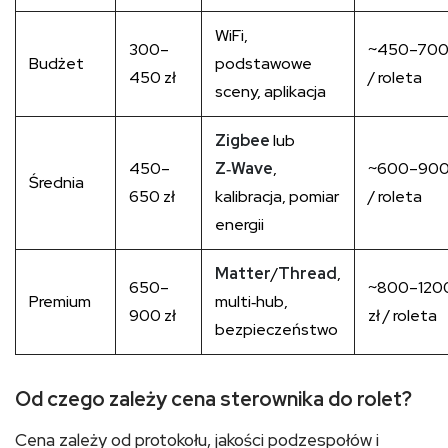
WiFi,
300–
~450–700 
Budżet
podstawowe
450 zł
/ roleta
sceny, aplikacja
Zigbee
lub
450–
Z‑Wave
,
~600–900 
Średnia
650 zł
kalibracja, pomiar
/ roleta
energii
Matter
/
Thread
,
650–
~800–120
Premium
multi‑hub,
900 zł
zł / roleta
bezpieczeństwo
Od czego zależy cena sterownika do rolet?
Cena zależy od protokołu, jakości podzespołów i