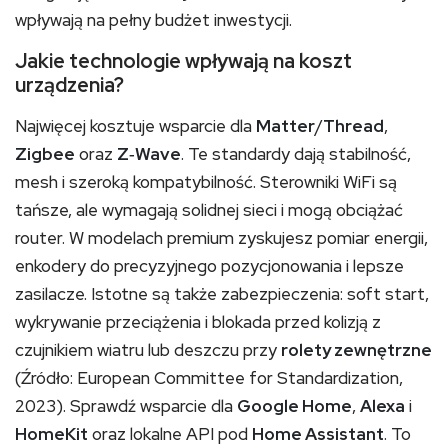
wpływają na pełny budżet inwestycji.
Jakie technologie wpływają na koszt
urządzenia?
Najwięcej kosztuje wsparcie dla
Matter
/
Thread
,
Zigbee
oraz
Z‑Wave
. Te standardy dają stabilność,
mesh i szeroką kompatybilność. Sterowniki WiFi są
tańsze, ale wymagają solidnej sieci i mogą obciążać
router. W modelach premium zyskujesz pomiar energii,
enkodery do precyzyjnego pozycjonowania i lepsze
zasilacze. Istotne są także zabezpieczenia: soft start,
wykrywanie przeciążenia i blokada przed kolizją z
czujnikiem wiatru lub deszczu przy
rolety zewnętrzne
(Źródło: European Committee for Standardization,
2023). Sprawdź wsparcie dla
Google Home
,
Alexa
i
HomeKit
oraz lokalne API pod
Home Assistant
. To