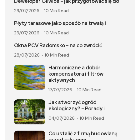
Deweloper Gliwice – jak przygotować się do
29/07/2026
10 Min Read
Płyty tarasowe jako sposób na trwałą i
29/07/2026
10 Min Read
Okna PCV Radomsko – na co zwrócić
28/07/2026
10 Min Read
Harmoniczne a dobór
kompensatora i filtrów
aktywnych
17/07/2026
10 Min Read
Jak stworzyć ogród
ekologiczny? – Porady i
04/07/2026
10 Min Read
Co ustalić z firmą budowlaną
przed zakupem