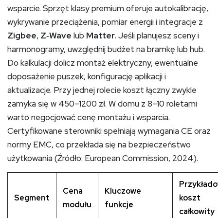
wsparcie. Sprzęt klasy premium oferuje autokalibrację,
wykrywanie przeciążenia, pomiar energii i integracje z
Zigbee
,
Z‑Wave
lub
Matter
. Jeśli planujesz sceny i
harmonogramy, uwzględnij budżet na bramkę lub hub.
Do kalkulacji dolicz montaż elektryczny, ewentualne
doposażenie puszek, konfigurację aplikacji i
aktualizacje. Przy jednej rolecie koszt łączny zwykle
zamyka się w 450–1200 zł. W domu z 8–10 roletami
warto negocjować cenę montażu i wsparcia.
Certyfikowane sterowniki spełniają wymagania CE oraz
normy EMC, co przekłada się na bezpieczeństwo
użytkowania (Źródło: European Commission, 2024).
Przykład
Cena
Kluczowe
Segment
koszt
modułu
funkcje
całkowity