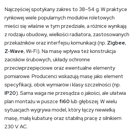
Najczęściej spotykany zakres to 38–54 g. W praktyce
rynkowej wiele popularnych modułów roletowych
mieści się właśnie w tym przedziale, a różnice wynikają
z rodzaju obudowy, wielkości radiatora, zastosowanych
przekaźników oraz interfejsu komunikacji (np.
Zigbee
,
Z‑Wave
, Wi‑Fi). Na masę wpływa też konstrukcja
zacisków śrubowych, układy ochronne
przeciwprzepięciowe oraz ewentualne elementy
pomiarowe. Producenci wskazują masę jako element
specyfikacji, obok wymiarów i klasy szczelności (np.
IP20
). Sama waga nie przesądza o jakości, ale ułatwia
plan montażu w puszce
fi60
lub głębszej. W wielu
sytuacjach wygrywa model, który łączy niewielką
masę, małą kubaturę oraz stabilną pracę z silnikiem
230 V AC.