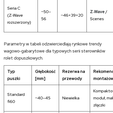
Seria C
~50–
Z‑Wave
/
(Z‑Wave
~46×39×20
56
Scenes
rozszerzony)
Parametry w tabeli odzwierciedlają rynkowe trendy
wagowo‑gabarytowe dla typowych serii sterowników
rolet dopuszkowych.
Typ
Głębokość
Rezerwa na
Rekomend
puszki
[mm]
przewody
montażo
Kompakto
Standard
~40–45
Niewielka
moduł, ma
fi60
złączki