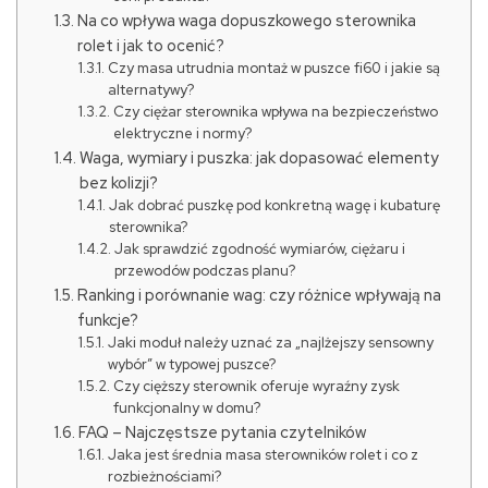
Na co wpływa waga dopuszkowego sterownika
rolet i jak to ocenić?
Czy masa utrudnia montaż w puszce fi60 i jakie są
alternatywy?
Czy ciężar sterownika wpływa na bezpieczeństwo
elektryczne i normy?
Waga, wymiary i puszka: jak dopasować elementy
bez kolizji?
Jak dobrać puszkę pod konkretną wagę i kubaturę
sterownika?
Jak sprawdzić zgodność wymiarów, ciężaru i
przewodów podczas planu?
Ranking i porównanie wag: czy różnice wpływają na
funkcje?
Jaki moduł należy uznać za „najlżejszy sensowny
wybór” w typowej puszce?
Czy cięższy sterownik oferuje wyraźny zysk
funkcjonalny w domu?
FAQ – Najczęstsze pytania czytelników
Jaka jest średnia masa sterowników rolet i co z
rozbieżnościami?