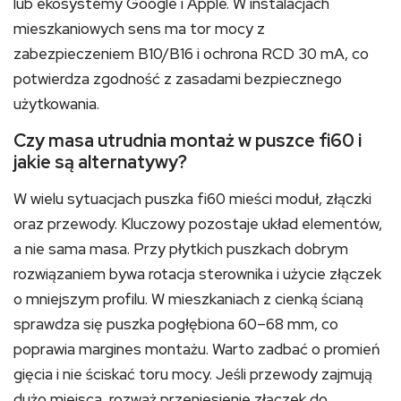
lub ekosystemy Google i Apple. W instalacjach
mieszkaniowych sens ma tor mocy z
zabezpieczeniem B10/B16 i ochrona RCD 30 mA, co
potwierdza zgodność z zasadami bezpiecznego
użytkowania.
Czy masa utrudnia montaż w puszce fi60 i
jakie są alternatywy?
W wielu sytuacjach puszka fi60 mieści moduł, złączki
oraz przewody. Kluczowy pozostaje układ elementów,
a nie sama masa. Przy płytkich puszkach dobrym
rozwiązaniem bywa rotacja sterownika i użycie złączek
o mniejszym profilu. W mieszkaniach z cienką ścianą
sprawdza się puszka pogłębiona 60–68 mm, co
poprawia margines montażu. Warto zadbać o promień
gięcia i nie ściskać toru mocy. Jeśli przewody zajmują
dużo miejsca, rozważ przeniesienie złączek do