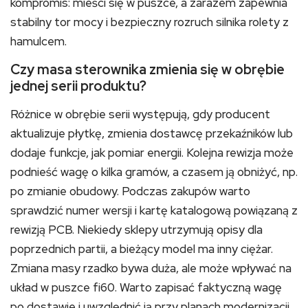
kompromis: mieści się w puszce, a zarazem zapewnia
stabilny tor mocy i bezpieczny rozruch silnika rolety z
hamulcem.
Czy masa sterownika zmienia się w obrębie
jednej serii produktu?
Różnice w obrębie serii występują, gdy producent
aktualizuje płytkę, zmienia dostawcę przekaźników lub
dodaje funkcje, jak pomiar energii. Kolejna rewizja może
podnieść wagę o kilka gramów, a czasem ją obniżyć, np.
po zmianie obudowy. Podczas zakupów warto
sprawdzić numer wersji i kartę katalogową powiązaną z
rewizją PCB. Niekiedy sklepy utrzymują opisy dla
poprzednich partii, a bieżący model ma inny ciężar.
Zmiana masy rzadko bywa duża, ale może wpływać na
układ w puszce fi60. Warto zapisać faktyczną wagę
po dostawie i uwzględnić ją przy planach modernizacji