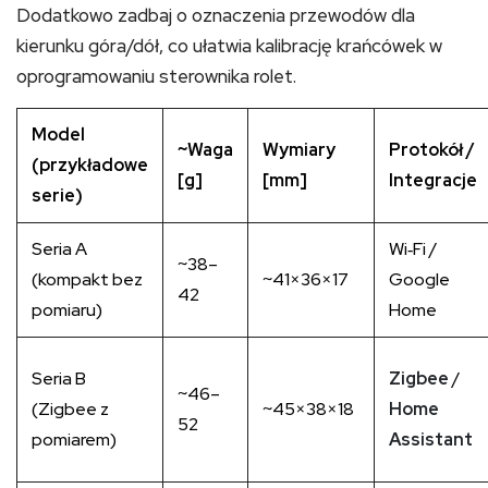
Dodatkowo zadbaj o oznaczenia przewodów dla
kierunku góra/dół, co ułatwia kalibrację krańcówek w
oprogramowaniu sterownika rolet.
Model
~Waga
Wymiary
Protokół /
(przykładowe
[g]
[mm]
Integracje
serie)
Seria A
Wi‑Fi /
~38–
(kompakt bez
~41×36×17
Google
42
pomiaru)
Home
Seria B
Zigbee
/
~46–
(Zigbee z
~45×38×18
Home
52
pomiarem)
Assistant