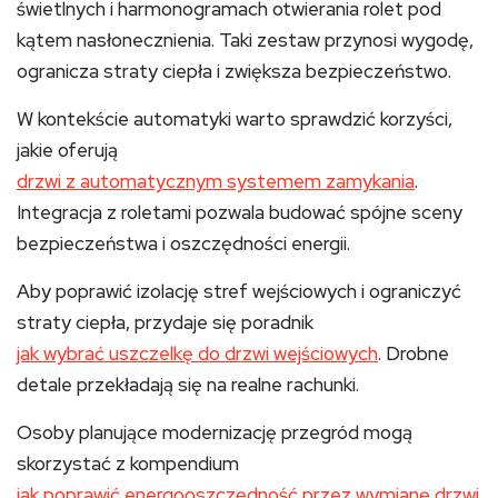
świetlnych i harmonogramach otwierania rolet pod
kątem nasłonecznienia. Taki zestaw przynosi wygodę,
ogranicza straty ciepła i zwiększa bezpieczeństwo.
W kontekście automatyki warto sprawdzić korzyści,
jakie oferują
drzwi z automatycznym systemem zamykania
.
Integracja z roletami pozwala budować spójne sceny
bezpieczeństwa i oszczędności energii.
Aby poprawić izolację stref wejściowych i ograniczyć
straty ciepła, przydaje się poradnik
jak wybrać uszczelkę do drzwi wejściowych
. Drobne
detale przekładają się na realne rachunki.
Osoby planujące modernizację przegród mogą
skorzystać z kompendium
jak poprawić energooszczędność przez wymianę drzwi