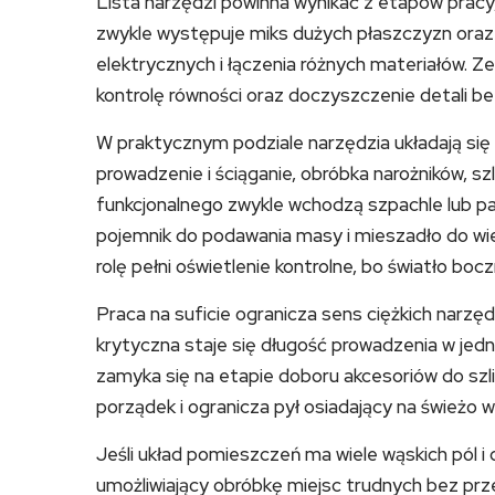
Lista narzędzi powinna wynikać z etapów pracy,
zwykle występuje miks dużych płaszczyzn oraz m
elektrycznych i łączenia różnych materiałów. Z
kontrolę równości oraz doczyszczenie detali be
W praktycznym podziale narzędzia układają się
prowadzenie i ściąganie, obróbka narożników, s
funkcjonalnego zwykle wchodzą szpachle lub p
pojemnik do podawania masy i mieszadło do wie
rolę pełni oświetlenie kontrolne, bo światło bocz
Praca na suficie ogranicza sens ciężkich narzęd
krytyczna staje się długość prowadzenia w jedn
zamyka się na etapie doboru akcesoriów do sz
porządek i ogranicza pył osiadający na świeżo 
Jeśli układ pomieszczeń ma wiele wąskich pól i 
umożliwiający obróbkę miejsc trudnych bez prze