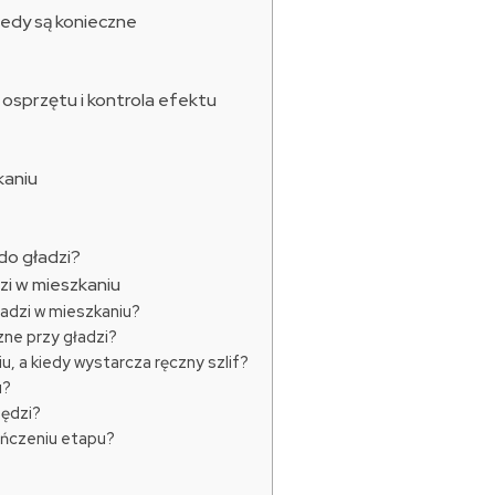
kiedy są konieczne
r osprzętu i kontrola efektu
kaniu
do gładzi?
zi w mieszkaniu
ładzi w mieszkaniu?
zne przy gładzi?
u, a kiedy wystarcza ręczny szlif?
u?
zędzi?
ończeniu etapu?