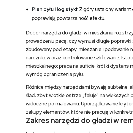
Plan pyłu i logistyki
: Z góry ustalony wariant
poprawiają powtarzalność efektu.
Dobór narzędzi do gładzi w mieszkaniu rozstrz
prowadzeniu pacą, czy wymusi długie poprawki ś
zbudowany pod etapy: mieszanie i podawanie m
narożników oraz kontrolowane szlifowanie. Istot
mieszkalnego: praca na suficie, krótki dystans m
wymóg ograniczenia pyłu.
Różnice między narzędziami bywają subtelne, a
ślad, zbyt wiotkie ostrze „faluje” na większych
widoczne po malowaniu. Uporządkowanie kryteri
zakupy elementów, które nie pracują w konkret
Zakres narzędzi do gładzi w re