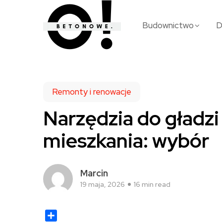
Budownictwo
Remonty i renowacje
Narzędzia do gładz
mieszkania: wybór
Marcin
19 maja, 2026
16 min read
Share