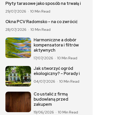
Płyty tarasowe jako sposób na trwałą i
29/07/2026
10 Min Read
Okna PCV Radomsko – na co zwrócić
28/07/2026
10 Min Read
Harmoniczne a dobór
kompensatora i filtrów
aktywnych
17/07/2026
10 Min Read
Jak stworzyć ogród
ekologiczny? – Porady i
04/07/2026
10 Min Read
Co ustalić z firmą
budowlaną przed
zakupem
19/06/2026
10 Min Read