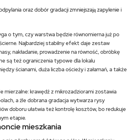
 odpylania oraz dobór gradacji zmniejszają zapylenie i
yga o tym, czy warstwa będzie równomierna już po
cierne. Najbardziej stabilny efekt daje zestaw
asy, nakładanie, prowadzenie na równość, obróbkę
ne są też ograniczenia typowe dla lokalu
iędzy ścianami, duża liczba ościeży i załamań, a także
le mierzalne: krawędź z mikrozadziorami zostawia
 polach, a źle dobrana gradacja wytwarza rysy
ów doboru ułatwia też kontrolę kosztów, bo redukuje
nym etapie.
moncie mieszkania