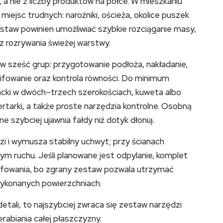
 a nie z liczby produktów na półce. W mieszkaniu
iejsc trudnych: narożniki, ościeża, okolice puszek
estaw powinien umożliwiać szybkie rozciąganie masy,
z rozrywania świeżej warstwy.
 w sześć grup: przygotowanie podłoża, nakładanie,
zlifowanie oraz kontrola równości. Do minimum
acki w dwóch–trzech szerokościach, kuweta albo
rtarki, a także proste narzędzia kontrolne. Osobną
ne szybciej ujawnia fałdy niż dotyk dłonią.
zi i wymusza stabilny uchwyt; przy ścianach
ym ruchu. Jeśli planowane jest odpylanie, komplet
lifowania, bo zgrany zestaw pozwala utrzymać
wykonanych powierzchniach.
detali, to najszybciej zwraca się zestaw narzędzi
rabiania całej płaszczyzny.