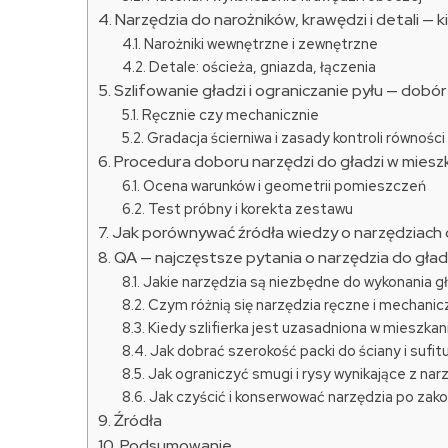
Narzędzia do narożników, krawędzi i detali — 
Narożniki wewnętrzne i zewnętrzne
Detale: ościeża, gniazda, łączenia
Szlifowanie gładzi i ograniczanie pyłu — dobó
Ręcznie czy mechanicznie
Gradacja ścierniwa i zasady kontroli równości
Procedura doboru narzędzi do gładzi w miesz
Ocena warunków i geometrii pomieszczeń
Test próbny i korekta zestawu
Jak porównywać źródła wiedzy o narzędziach 
QA — najczęstsze pytania o narzędzia do gład
Jakie narzędzia są niezbędne do wykonania g
Czym różnią się narzędzia ręczne i mechanic
Kiedy szlifierka jest uzasadniona w mieszkani
Jak dobrać szerokość packi do ściany i sufit
Jak ograniczyć smugi i rysy wynikające z nar
Jak czyścić i konserwować narzędzia po zak
Źródła
Podsumowanie