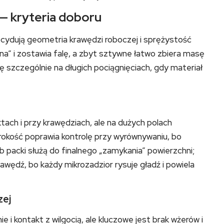
i — kryteria doboru
cydują geometria krawędzi roboczej i sprężystość
yna” i zostawia falę, a zbyt sztywne łatwo zbiera masę
ię szczególnie na długich pociągnięciach, gdy materiał
tach i przy krawędziach, ale na dużych polach
erokość poprawia kontrolę przy wyrównywaniu, bo
ub packi służą do finalnego „zamykania” powierzchni;
awędź, bo każdy mikrozadzior rysuje gładź i powiela
zej
 i kontakt z wilgocią, ale kluczowe jest brak wżerów i