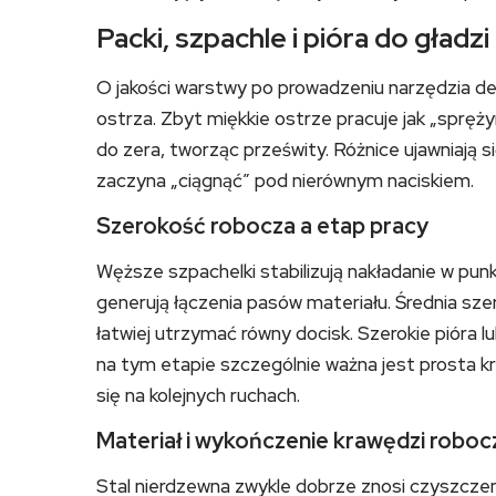
Packi, szpachle i pióra do gładz
O jakości warstwy po prowadzeniu narzędzia de
ostrza. Zbyt miękkie ostrze pracuje jak „spręż
do zera, tworząc prześwity. Różnice ujawniają s
zaczyna „ciągnąć” pod nierównym naciskiem.
Szerokość robocza a etap pracy
Węższe szpachelki stabilizują nakładanie w punk
generują łączenia pasów materiału. Średnia sz
łatwiej utrzymać równy docisk. Szerokie pióra l
na tym etapie szczególnie ważna jest prosta kr
się na kolejnych ruchach.
Materiał i wykończenie krawędzi roboc
Stal nierdzewna zwykle dobrze znosi czyszczenie