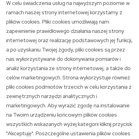
Odspojenia, kruchość, siatka spękań i wykruszenia przy
W celu świadczenia usług na najwyższym poziomie w
próbnym wierceniu wskazują, że tynk nie przeniesie
ramach naszej strony internetowej korzystamy z
obciążeń. W takiej sytuacji mocowanie powinno zostać
plików cookies. Pliki cookies umożliwiają nam
przeniesione do warstwy nośnej albo wymagać
zapewnienie prawidłowego działania naszej strony
wzmocnienia strefy montażu.
internetowej oraz realizację podstawowych jej funkcji,
Czy mocowanie może powodować korozję w
a po uzyskaniu Twojej zgody, pliki cookies są przez
kontakcie z mosiądzem?
nas wykorzystywane do dokonywania pomiarów i
analiz korzystania ze strony internetowej, a także do
W obecności wilgoci możliwa jest korozja kontaktowa
celów marketingowych. Strona wykorzystuje również
między mosiądzem a niekompatybilnym materiałem
łącznika. Dobór stali nierdzewnej, przekładek
pliki cookies podmiotów trzecich w celu korzystania z
izolujących i ograniczenie zawilgocenia połączenia
zewnętrznych narzędzi analitycznych i
zmniejszają ryzyko degradacji.
marketingowych. Aby wyrazić zgodę na instalowanie
Źródła
na Twoim urządzeniu końcowym plików cookies
wszystkich wskazanych wyżej kategorii kliknij przycisk
SFS intec, Mocowania do fasad, dokument
"Akceptuję". Poszczególne ustawienia plików cookies
techniczny (PDF).