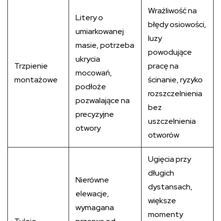
Wrażliwość na
Litery o
błędy osiowości,
umiarkowanej
luzy
masie, potrzeba
powodujące
ukrycia
Trzpienie
pracę na
mocowań,
montażowe
ścinanie, ryzyko
podłoże
rozszczelnienia
pozwalające na
bez
precyzyjne
uszczelnienia
otwory
otworów
Ugięcia przy
długich
Nierówne
dystansach,
elewacje,
większe
wymagana
momenty