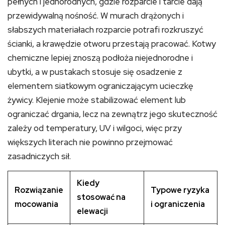
pełnych i jednorodnych, gdzie rozparcie i tarcie dają
przewidywalną nośność. W murach drążonych i
słabszych materiałach rozparcie potrafi rozkruszyć
ścianki, a krawędzie otworu przestają pracować. Kotwy
chemiczne lepiej znoszą podłoża niejednorodne i
ubytki, a w pustakach stosuje się osadzenie z
elementem siatkowym ograniczającym ucieczkę
żywicy. Klejenie może stabilizować element lub
ograniczać drgania, lecz na zewnątrz jego skuteczność
zależy od temperatury, UV i wilgoci, więc przy
większych literach nie powinno przejmować
zasadniczych sił.
Kiedy
Rozwiązanie
Typowe ryzyka
stosować na
mocowania
i ograniczenia
elewacji