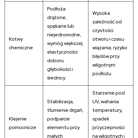
Podłoża
Wysoka
drążone,
zależność od
spękane lub
czystości
niejednorodne,
Kotwy
otworu i czasu
wymóg większej
chemiczne
wiązania, ryzyko
elastyczności
błędów przy
doboru
wilgotnym
głębokości i
podłożu
średnicy
Starzenie pod
Stabilizacja,
UV, wahania
tłumienie drgań,
temperatury,
Klejenie
podparcie
spadek
pomocnicze
elementu przy
przyczepności
małych
na wilgotnych i