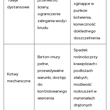
Tuleje
przerwa od
zginające w
dystansowe
ściany,
punkcie
ograniczenie
kotwienia,
zalegania wody i
konieczność
brudu
dokładnego
doszczelnienia
Spadek
Beton i mury
nośności przy
pełne,
krawędziach i
przewidywalne
podłożach
Kotwy
warunki, dostęp
słabych,
mechaniczne
do
możliwość
kontrolowanego
rozkruszeń w
wiercenia
materiałach
drążonych