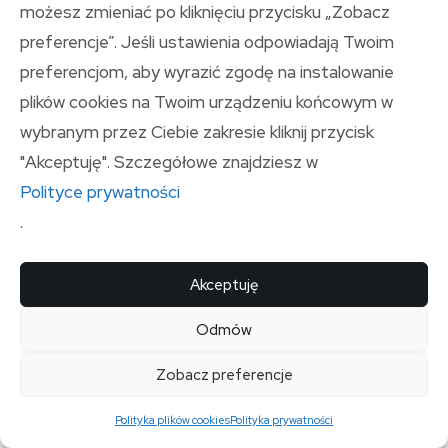
możesz zmieniać po kliknięciu przycisku „Zobacz
Fischer, Manual mocowań do elewacji, instrukcja
preferencje”. Jeśli ustawienia odpowiadają Twoim
techniczna (PDF).
preferencjom, aby wyrazić zgodę na instalowanie
plików cookies na Twoim urządzeniu końcowym w
TF System, Mocowania elewacyjne, opracowanie
wybranym przez Ciebie zakresie kliknij przycisk
techniczne (PDF).
"Akceptuję". Szczegółowe znajdziesz w
Litery i Numery, Jak zamocować litery na elewacji,
Polityce prywatności
materiał poradnikowy.
.
Buduj z Głową, Montaż liter na elewacji, materiał
poradnikowy.
Akceptuję
Podsumowanie
Odmów
Dobór mocowania liter mosiężnych do elewacji opiera
Zobacz preferencje
się na rozpoznaniu warstwy nośnej, ocenie stanu
Polityka plików cookies
Polityka prywatności
podłoża i dopasowaniu mechanizmu kotwienia do