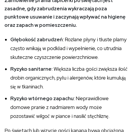
Zamówienie prania tapicerki po świętach jest
zasadne, gdy zabrudzenia wykraczają poza
punktowe usuwanie i zaczynają wpływać na higienę
oraz zapach w pomieszczeniu.
Głębokość zabrudzeń
: Rozlane płyny i tłuste plamy
często wnikają w podkład i wypełnienie, co utrudnia
skuteczne czyszczenie powierzchniowe.
Ryzyko sanitarne
: Większa liczba gości zwiększa ilość
drobin organicznych, pyłu i alergenów, które kumulują
się w tkaninach.
Ryzyko wtórnego zapachu
: Nieprawidłowe
domowe pranie z nadmiarem wody może
pozostawić wilgoć w piance i nasilić stęchliznę.
Po świętach lub wizycie gości kanapa bywa obciążona