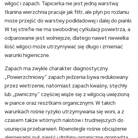
wilgoć i zapach. Tapicerka nie jest jedną warstwą:
tkanina wierzchnia pracuje jak filtr, ale płyn po rozlaniu
może przejść do warstwy podkładowej i dalej do pianki.
W tej strefie nie ma swobodnej cyrkulacji powietrza, a
odparowanie jest wolniejsze, dlatego nawet niewielka
ilość wilgoci może utrzymywać się długo i zmieniać
warunki higieniczne.
Zapach ma zwykle charakter diagnostyczny.
„Powierzchniowy” zapach jedzenia bywa redukowany
przez wietrzenie, natomiast zapach kwaśny, stęchły
lub „piwniczny” częściej wiąże się z wilgocią uwięzioną
w piance oraz resztkami organicznymi. W takich
warunkach rośnie ryzyko utrzymywania się woni, a z
czasem także wtórnych nalotów i trudniejszych do
usunięcia przebarwień. Równolegle rośnie obciążenie
alergenami: pył, sierść i drobiny organiczne gromadzą