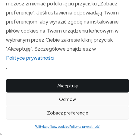
możesz zmieniać po kliknięciu przycisku „Zobacz
Matylda
preferencje”. Jeśli ustawienia odpowiadają Twoim
Decora listwy przypodłogowe –
preferencjom, aby wyrazić zgodę na instalowanie
rodzaje, montaż i opinie klientów
plików cookies na Twoim urządzeniu końcowym w
wybranym przez Ciebie zakresie kliknij przycisk
„`html Decora listwy przypodłogowe – czym się
wyróżniają? Krótka historia marki Decora i jej pozycja
"Akceptuję". Szczegółowe znajdziesz w
Meble i dekoracje
21 marca
5 min read
Polityce prywatności
.
Akceptuję
Odmów
Zobacz preferencje
Polityka plików cookies
Polityka prywatności