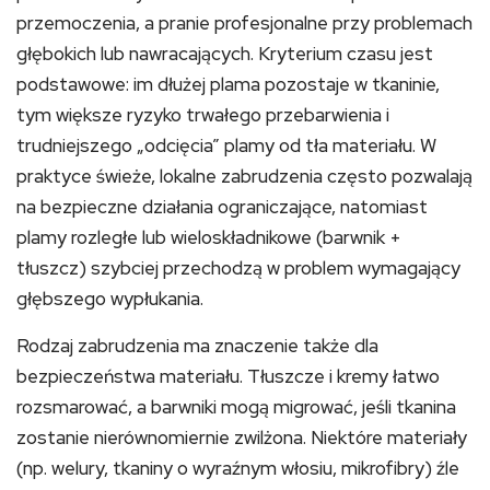
przemoczenia, a pranie profesjonalne przy problemach
głębokich lub nawracających. Kryterium czasu jest
podstawowe: im dłużej plama pozostaje w tkaninie,
tym większe ryzyko trwałego przebarwienia i
trudniejszego „odcięcia” plamy od tła materiału. W
praktyce świeże, lokalne zabrudzenia często pozwalają
na bezpieczne działania ograniczające, natomiast
plamy rozległe lub wieloskładnikowe (barwnik +
tłuszcz) szybciej przechodzą w problem wymagający
głębszego wypłukania.
Rodzaj zabrudzenia ma znaczenie także dla
bezpieczeństwa materiału. Tłuszcze i kremy łatwo
rozsmarować, a barwniki mogą migrować, jeśli tkanina
zostanie nierównomiernie zwilżona. Niektóre materiały
(np. welury, tkaniny o wyraźnym włosiu, mikrofibry) źle