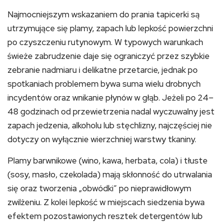
Najmocniejszym wskazaniem do prania tapicerki są
utrzymujące się plamy, zapach lub lepkość powierzchni
po czyszczeniu rutynowym. W typowych warunkach
świeże zabrudzenie daje się ograniczyć przez szybkie
zebranie nadmiaru i delikatne przetarcie, jednak po
spotkaniach problemem bywa suma wielu drobnych
incydentów oraz wnikanie płynów w głąb. Jeżeli po 24–
48 godzinach od przewietrzenia nadal wyczuwalny jest
zapach jedzenia, alkoholu lub stęchlizny, najczęściej nie
dotyczy on wyłącznie wierzchniej warstwy tkaniny.
Plamy barwnikowe (wino, kawa, herbata, cola) i tłuste
(sosy, masło, czekolada) mają skłonność do utrwalania
się oraz tworzenia „obwódki” po nieprawidłowym
zwilżeniu. Z kolei lepkość w miejscach siedzenia bywa
efektem pozostawionych resztek detergentów lub