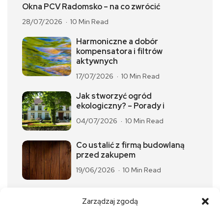
Okna PCV Radomsko – na co zwrócić
28/07/2026
10 Min Read
Harmoniczne a dobór
kompensatora i filtrów
aktywnych
17/07/2026
10 Min Read
Jak stworzyć ogród
ekologiczny? – Porady i
04/07/2026
10 Min Read
Co ustalić z firmą budowlaną
przed zakupem
19/06/2026
10 Min Read
Okrągły czy prostokątny stół
Zarządzaj zgodą
dębowy do małego
10/06/2026
10 Min Read